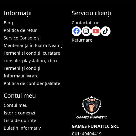
Informații
Serviciu clienți
Blog
Contactaţi-ne
Politica de retur
Service Console și
Returnare
Mentenanță în Piatra Neamț
Termeni si conditii curatare
console, playstation, xbox
Termeni și condiții
Informații livrare
Politica de confidențialitate
Contul meu
Contul meu
Istoric comenzi
Lista de dorințe
GAMES FUNATTIC SRL
Buletin informativ
CUI:
49404419