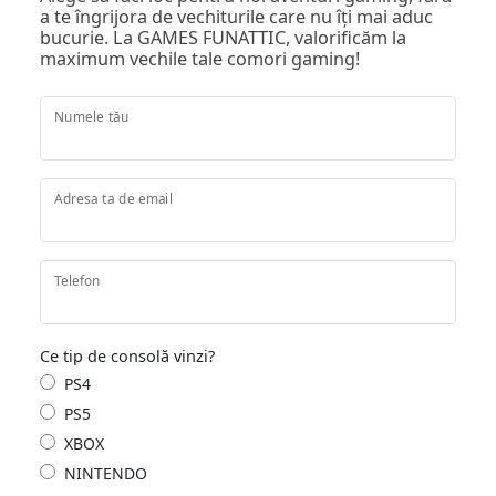
a te îngrijora de vechiturile care nu îți mai aduc
bucurie. La GAMES FUNATTIC, valorificăm la
maximum vechile tale comori gaming!
Numele tău
Adresa ta de email
Telefon
Ce tip de consolă vinzi?
PS4
PS5
XBOX
NINTENDO