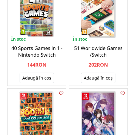
În stoc
În stoc
40 Sports Games in 1 -
51 Worldwide Games
Nintendo Switch
/Switch
144RON
202RON
Adaugă în coş
Adaugă în coş