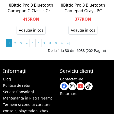
8Bitdo Pro 3 Bluetooth
8Bitdo Pro 3 Bluetooth
Gamepad G Classic Grey
Gamepad Gray - PC
- PC
415RON
377RON
Adaugă în coş
Adaugă în coş
1
2
3
4
5
6
7
8
9
>
>|
De la 1 la 30 din 6038 (202 Pagini)
Informații
Serviciu clienți
Blog
Contactaţi-ne
Politica de retur
Service Console și
Returnare
Mentenanță în Piatra Neamț
Termeni si conditii curatare
console, playstation, xbox