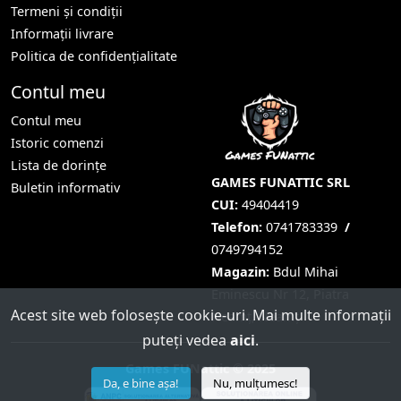
Termeni și condiții
Informații livrare
Politica de confidențialitate
Contul meu
Contul meu
Istoric comenzi
Lista de dorințe
GAMES FUNATTIC SRL
Buletin informativ
CUI:
49404419
Telefon:
0741783339
/
0749794152
Magazin:
Bdul Mihai
Eminescu Nr 12, Piatra
Acest site web folosește cookie-uri. Mai multe informații
Neamț, Neamț
puteți vedea
aici
.
Games FUNattic © 2025
Da, e bine așa!
Nu, mulțumesc!