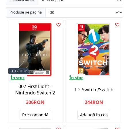
Produse pe pagină
31.12.2026
În stoc
În stoc
007 First Light -
1 2 Switch /Switch
Nintendo Switch 2
306RON
244RON
Pre-comandă
Adaugă în coş