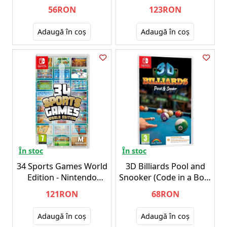
NSW
56RON
123RON
Adaugă în coş
Adaugă în coş
În stoc
În stoc
34 Sports Games World
3D Billiards Pool and
Edition - Nintendo
Snooker (Code in a Box)
Switch
- Nintendo Switch
121RON
68RON
Adaugă în coş
Adaugă în coş