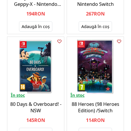
Geppy-X - Nintendo
Nintendo Switch
Switch
194RON
267RON
Adaugă în coş
Adaugă în coş
În stoc
În stoc
80 Days & Overboard! -
88 Heroes (98 Heroes
NSW
Edition) /Switch
145RON
114RON