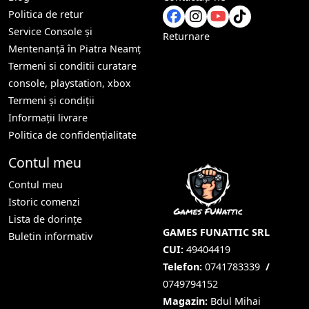
Politica de retur
Service Console și
Returnare
Mentenanță în Piatra Neamț
Termeni si conditii curatare
console, playstation, xbox
Termeni și condiții
Informații livrare
Politica de confidențialitate
Contul meu
Contul meu
Istoric comenzi
Lista de dorințe
GAMES FUNATTIC SRL
Buletin informativ
CUI:
49404419
Telefon:
0741783339
/
0749794152
Magazin:
Bdul Mihai