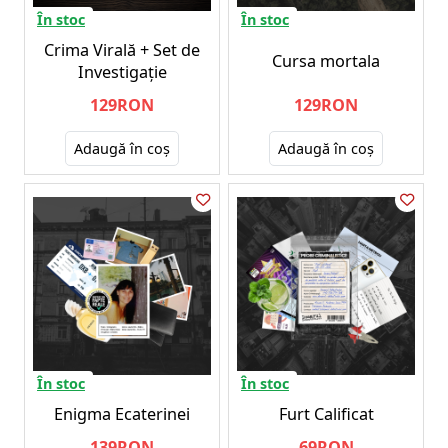
În stoc
În stoc
Crima Virală + Set de
Cursa mortala
Investigație
129RON
129RON
Adaugă în coş
Adaugă în coş
În stoc
În stoc
Enigma Ecaterinei
Furt Calificat
139RON
69RON