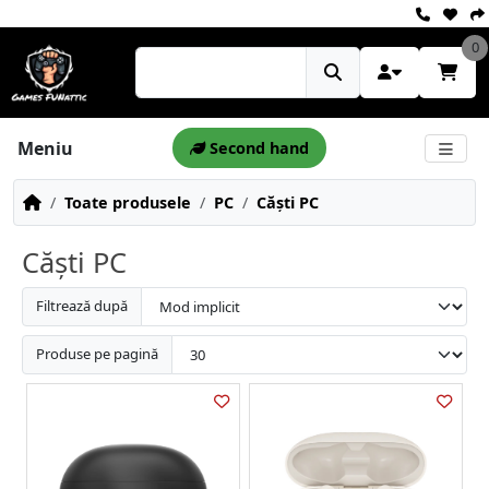
0
Meniu
Second hand
Toate produsele
PC
Căști PC
Căști PC
Filtrează după
Produse pe pagină