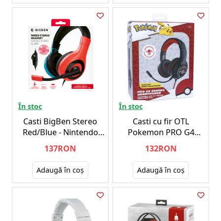
În stoc
În stoc
Casti BigBen Stereo
Casti cu fir OTL
Red/Blue - Nintendo
Pokemon PRO G4
Switch
Negru/Rosu
137RON
132RON
Adaugă în coş
Adaugă în coş