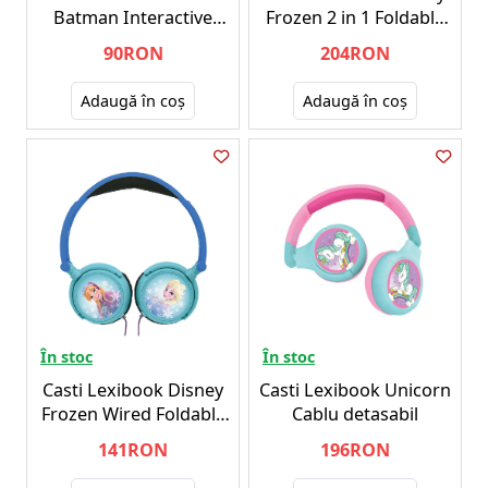
Batman Interactive
Frozen 2 in 1 Foldable
Boom Albastru/Galben
(HPBT010FZ)
90RON
204RON
Adaugă în coş
Adaugă în coş
În stoc
În stoc
Casti Lexibook Disney
Casti Lexibook Unicorn
Frozen Wired Foldable
Cablu detasabil
(HP010FZ)
141RON
196RON