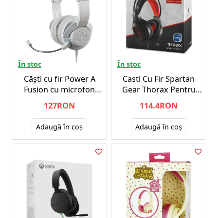
În stoc
În stoc
Căști cu fir Power A
Casti Cu Fir Spartan
Fusion cu microfon
Gear Thorax Pentru
detașabil Alb - PS4
PC/PS4/Xbox One
127RON
114.4RON
Adaugă în coş
Adaugă în coş