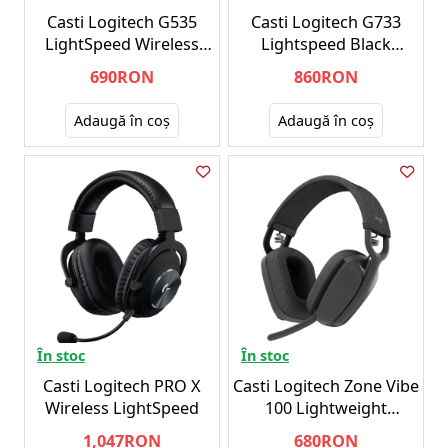
Casti Logitech G535
Casti Logitech G733
LightSpeed Wireless
Lightspeed Black
Black - PC
2.4GHZ
690RON
860RON
Adaugă în coş
Adaugă în coş
În stoc
În stoc
Casti Logitech PRO X
Casti Logitech Zone Vibe
Wireless LightSpeed
100 Lightweight
Wireless Graphite
1,047RON
680RON