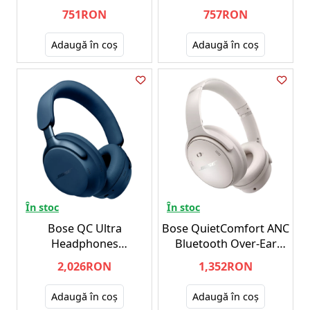
Earphones
Earphones Cream
751RON
757RON
Black/Orange
Adaugă în coş
Adaugă în coş
În stoc
În stoc
Bose QC Ultra
Bose QuietComfort ANC
Headphones
Bluetooth Over-Ear
Moonstone Blue
Headphones White
2,026RON
1,352RON
Adaugă în coş
Adaugă în coş