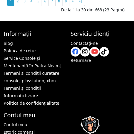
1
2
3
4
5
6
7
8
9
>
>|
De la 1 la 30 din 668 (23 Pagini)
Informații
Serviciu clienți
Blog
Contactaţi-ne
Politica de retur
Service Console și
Returnare
Mentenanță în Piatra Neamț
Termeni si conditii curatare
console, playstation, xbox
Termeni și condiții
Informații livrare
Politica de confidențialitate
Contul meu
Contul meu
Istoric comenzi