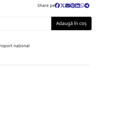
Share pe
Adaugă în coş
ansport național