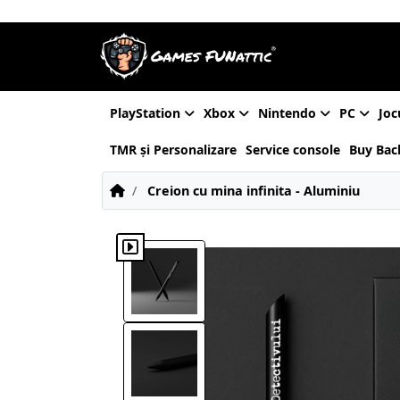
PlayStation
Xbox
Nintendo
PC
Joc
TMR și Personalizare
Service console
Buy Bac
Creion cu mina infinita - Aluminiu