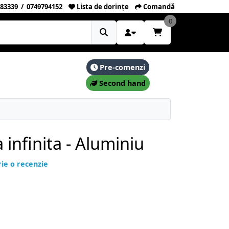
83339
/
0749794152
Lista de dorințe
Comandă
0
Pre-comenzi
Second hand
 infinita - Aluminiu
rie o recenzie