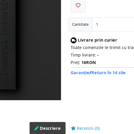
Cantitate
Livrare prin curier
Toate comenzile le trimit cu tr
Timp livrare:
-
Preț:
16RON
Garanție
/
Return în 14 zile
Descriere
Recenzii (0)