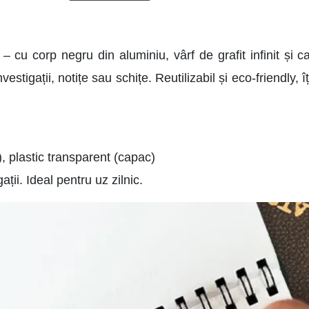
 – cu corp negru din aluminiu, vârf de grafit infinit și 
estigații, notițe sau schițe. Reutilizabil și eco-friendly, î
f), plastic transparent (capac)
gații. Ideal pentru uz zilnic.