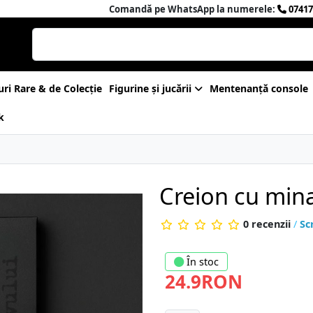
Comandă pe WhatsApp la numerele:
07417
uri Rare & de Colecție
Figurine și jucării
Mentenanță console
k
Creion cu mina
0 recenzii
/
Sc
În stoc
24.9RON