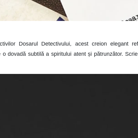
tivilor Dosarul Detectivului, acest creion elegant ref
e o dovadă subtilă a spiritului atent și pătrunzător. Scri