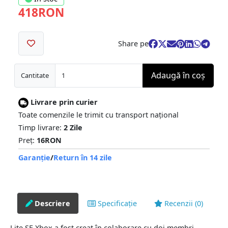
418RON
Share pe
Adaugă în coş
Cantitate
Livrare prin curier
Toate comenzile le trimit cu transport național
Timp livrare:
2 Zile
Preț:
16RON
Garanție
/
Return în 14 zile
Descriere
Specificație
Recenzii (0)
Lite SE Xbox a fost creat în colaborare cu doi membri