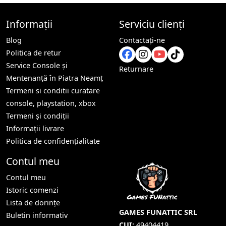
Informații
Serviciu clienți
Blog
Contactaţi-ne
Politica de retur
Service Console și
Returnare
Mentenanță în Piatra Neamț
Termeni si conditii curatare
console, playstation, xbox
Termeni și condiții
Informații livrare
Politica de confidențialitate
Contul meu
Contul meu
Istoric comenzi
Lista de dorințe
GAMES FUNATTIC SRL
Buletin informativ
CUI:
49404419