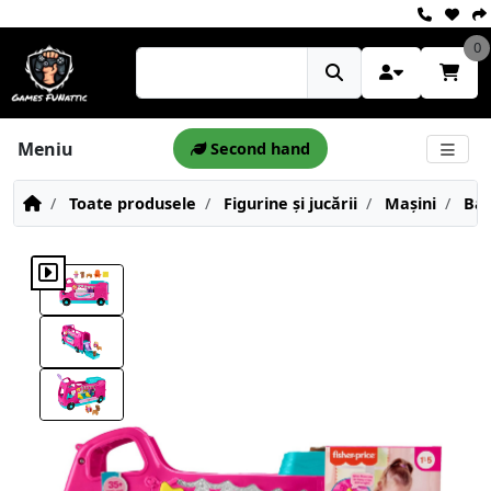
0
Meniu
Second hand
Toate produsele
Figurine și jucării
Mașini
Bar