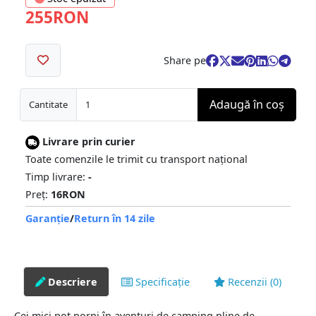
255RON
Share pe
Adaugă în coş
Cantitate
Livrare prin curier
Toate comenzile le trimit cu transport național
Timp livrare:
-
Preț:
16RON
Garanție
/
Return în 14 zile
Descriere
Specificație
Recenzii (0)
Cei mici pot porni în aventuri de camping pline de