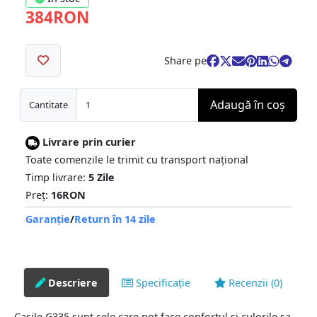
384RON
Share pe
Adaugă în coş
Cantitate
Livrare prin curier
Toate comenzile le trimit cu transport național
Timp livrare:
5 Zile
Preț:
16RON
Garanție
/
Return în 14 zile
Descriere
Specificație
Recenzii (0)
Casile G335 sunt cele care pot face confortul si culorile sa