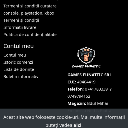
Termeni si conditii curatare
console, playstation, xbox
Termeni și condiții
Informații livrare
Politica de confidențialitate
Contul meu
Contul meu
Istoric comenzi
Lista de dorințe
GAMES FUNATTIC SRL
Buletin informativ
CUI:
49404419
Telefon:
0741783339
/
0749794152
Magazin:
Bdul Mihai
Eminescu Nr 12, Piatra
Acest site web folosește cookie-uri. Mai multe informații
Neamț, Neamț
puteți vedea
aici
.