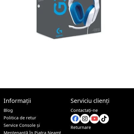
Informații
Serviciu clienți
Blog
Contactaţi-ne
Politica de retur
Service Console și
Returnare
Mentenanță în Piatra Neamț