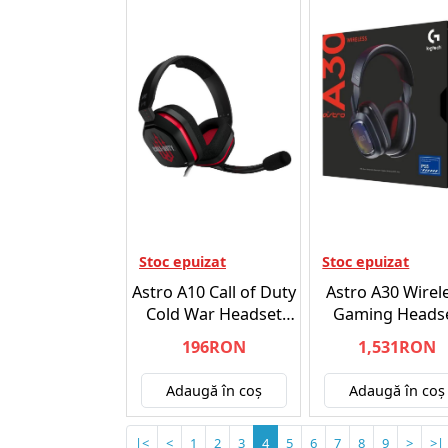
Stoc epuizat
Stoc epuizat
Astro A10 Call of Duty
Astro A30 Wirel
Cold War Headset
Gaming Heads
Black/Red - PS4/PS5
Navy/Red -
196RON
1,531RON
Playstation 5
Adaugă în coş
Adaugă în coş
|<
<
1
2
3
4
5
6
7
8
9
>
>|