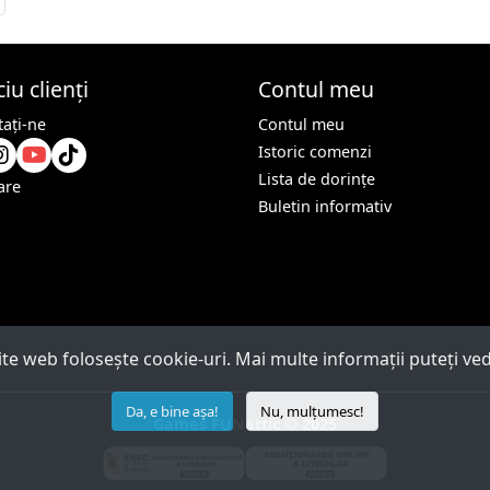
iu clienți
Contul meu
aţi-ne
Contul meu
Istoric comenzi
Lista de dorințe
are
Buletin informativ
ite web folosește cookie-uri. Mai multe informații puteți v
Da, e bine așa!
Nu, mulțumesc!
Games FUNattic © 2025