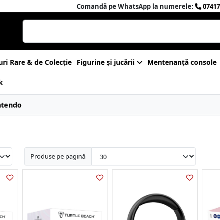
Comandă pe WhatsApp la numerele:
07417
uri Rare & de Colecție
Figurine și jucării
Mentenanță console
k
ntendo
Produse pe pagină