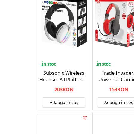
În stoc
În stoc
Subsonic Wireless
Trade Invader
Headset All Platforms
Universal Gami
+ Led + 7.1 MULTI -
Headset SPX 300
203RON
153RON
PLAYSTATION 5
- Nintendo Swi
Adaugă în coş
Adaugă în coş