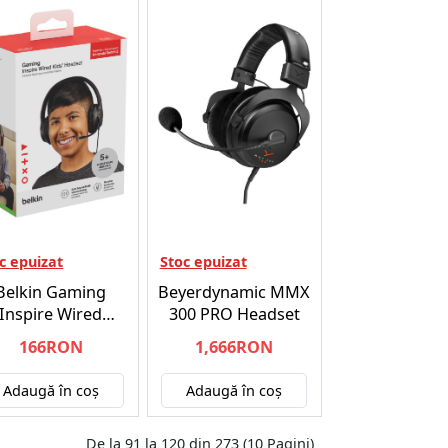
c epuizat
Stoc epuizat
Belkin Gaming
Beyerdynamic MMX
Inspire Wired
300 PRO Headset
adset for Kids -
166RON
1,666RON
ntendo Switch 2
Adaugă în coş
Adaugă în coş
De la 91 la 120 din 273 (10 Pagini)