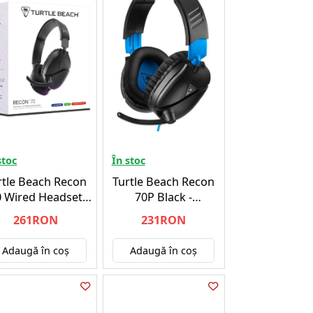
stoc
În stoc
rtle Beach Recon
Turtle Beach Recon
0 Wired Headset
70P Black -
2024 Black -
Playstation 4
261RON
231RON
Playstation 5
Adaugă în coş
Adaugă în coş