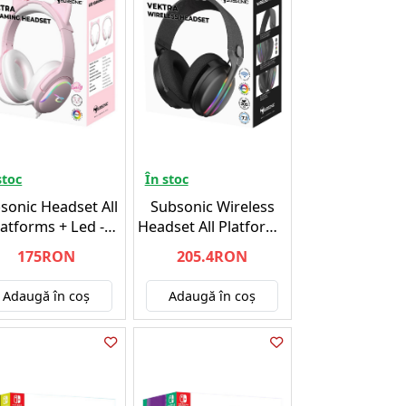
stoc
În stoc
sonic Headset All
Subsonic Wireless
latforms + Led -
Headset All Platforms
Playstation 5
+ Led + 7.1 -
175RON
205.4RON
Playstation 5
Adaugă în coş
Adaugă în coş