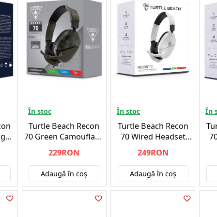
În stoc
În stoc
În 
con
Turtle Beach Recon
Turtle Beach Recon
Tu
ge -
70 Green Camouflage
70 Wired Headset
7
/Nintendo/PC
-
-2024 (Multi platform)
229RON
249RON
Xbox/PlayStation/Nintendo/PC
White - PLAYSTATION
5
Adaugă în coş
Adaugă în coş