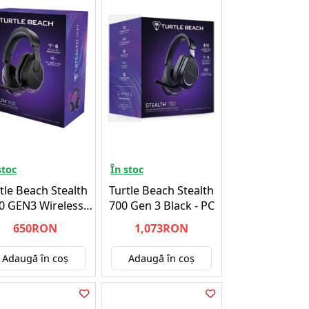
stoc
În stoc
tle Beach Stealth
Turtle Beach Stealth
0 GEN3 Wireless
700 Gen 3 Black - PC
dset/Black - XBOX
650RON
1,073RON
SERIES X
Adaugă în coş
Adaugă în coş