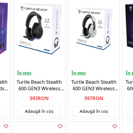
În stoc
În stoc
În 
alth
Turtle Beach Stealth
Turtle Beach Stealth
Tur
dset
600 GEN3 Wireless
600 GEN3 Wireless
60
Headset Black -
Headset White -
Hea
593RON
597RON
PLAYSTATION 4
PLAYSTATION 4
Adaugă în coş
Adaugă în coş