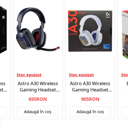
Stoc epuizat
Stoc epuizat
Sto
ess
Astro A30 Wireless
Astro A30 Wireless
et
Gaming Headset
Gaming Headset
Navy/Red - Xbox
White/Purple -
He
695RON
905RON
One/Xbox Series X
Playstation 5
Ni
Adaugă în coş
Adaugă în coş