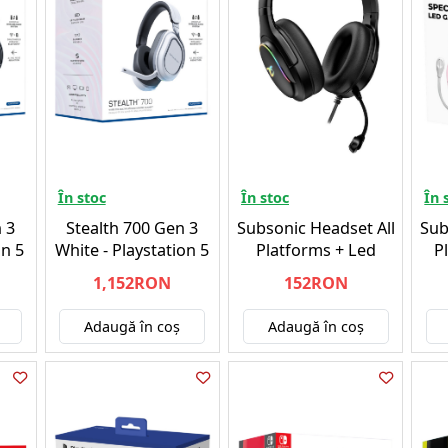
În stoc
În stoc
În 
 3
Stealth 700 Gen 3
Subsonic Headset All
Sub
on 5
White - Playstation 5
Platforms + Led
P
1,152RON
152RON
Adaugă în coş
Adaugă în coş