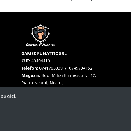
GAMES FUNATTIC SRL
CUI:
49404419
Telefon:
0741783339
/
0749794152
Magazin:
Bdul Mihai Eminescu Nr 12,
Piatra Neamț, Neamț
edea
aici
.