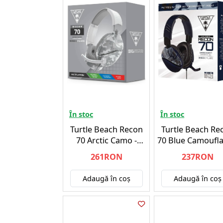
În stoc
În stoc
Turtle Beach Recon
Turtle Beach Re
70 Arctic Camo -
70 Blue Camoufla
Xbox/PlayStation/Nintendo/PC
Xbox/PlayStation
261RON
237RON
Adaugă în coş
Adaugă în coş