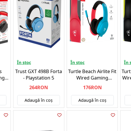
În stoc
În stoc
În 
s
Trust GXT 498B Forta
Turtle Beach Airlite Fit
Turt
ng
- Playstation 5
Wired Gaming
Wir
 Red
Headset (Neon Blue &
& W
264RON
176RON
tch
Red) - NSW
Adaugă în coş
Adaugă în coş