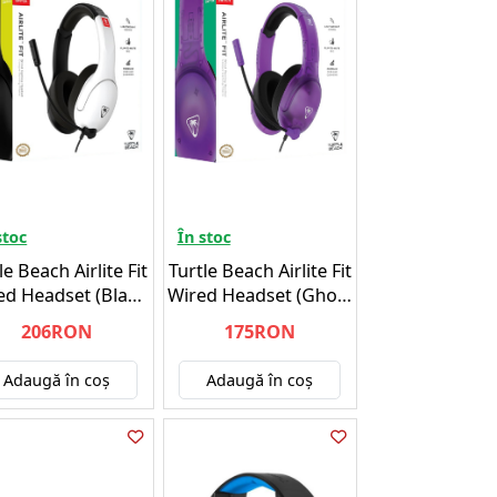
stoc
În stoc
le Beach Airlite Fit
Turtle Beach Airlite Fit
ed Headset (Black
Wired Headset (Ghost
hite) - Nintendo
Purple) - Nintendo
206RON
175RON
Switch
Switch
Adaugă în coş
Adaugă în coş