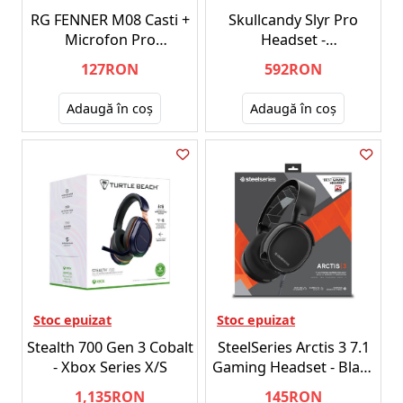
RG FENNER M08 Casti +
Skullcandy Slyr Pro
Microfon Pro
Headset -
PC/Console
PC/Playstation/NSW/Xbox
127RON
592RON
Adaugă în coş
Adaugă în coş
Stoc epuizat
Stoc epuizat
Stealth 700 Gen 3 Cobalt
SteelSeries Arctis 3 7.1
- Xbox Series X/S
Gaming Headset - Black
(Multi)
1,135RON
145RON