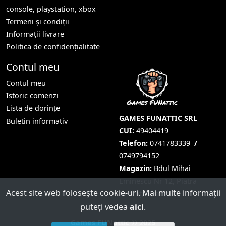
console, playstation, xbox
Termeni și condiții
Informații livrare
Politica de confidențialitate
Contul meu
Contul meu
Istoric comenzi
Lista de dorințe
GAMES FUNATTIC SRL
Buletin informativ
CUI:
49404419
Telefon:
0741783339
/
0749794152
Magazin:
Bdul Mihai
Eminescu Nr 12, Piatra
Acest site web folosește cookie-uri. Mai multe informații
Neamț, Neamț
puteți vedea
aici
.
Games FUNattic © 2025