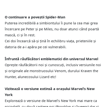
O continuare a poveștii Spider-Man
Puterea incredibilă a simbiontului îi pune la cea mai grea
încercare pe Peter și pe Miles, nu doar atunci când poartă
mască, ci și în rest.
Cei doi încearcă să-și țină în echilibru viața, prieteniile și
datoria de a-i apăra pe cei vulnerabili.
Înfruntă răufăcători emblematici din universul Marvel
Oprește răufăcătorii noi și cunoscuți, inclusiv versiunile noi
și originale ale monstruosului Venom, durului Kraven the
Hunter, alunecosului Lizard etc!
Vizitează o versiune extinsă a orașului Marvel’s New
York
Explorează o versiune de Marvel’s New York mai mare ca
niciodată, cu două cartiere noi (Brooklyn și Queens) dar și