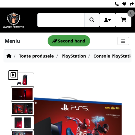
0
Meniu
Second hand
Toate produsele
PlayStation
Console PlayStatio