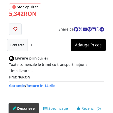
Stoc epuizat
5,342RON
Share pe
Adaugă în coş
Cantitate
Livrare prin curier
Toate comenzile le trimit cu transport național
Timp livrare:
-
Preț:
16RON
Garanție
/
Return în 14 zile
Descriere
Specificație
Recenzii (0)