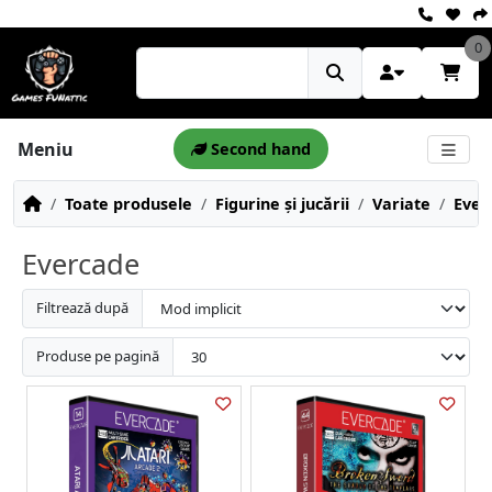
0
Meniu
Second hand
Toate produsele
Figurine și jucării
Variate
Ever
Evercade
Filtrează după
Produse pe pagină