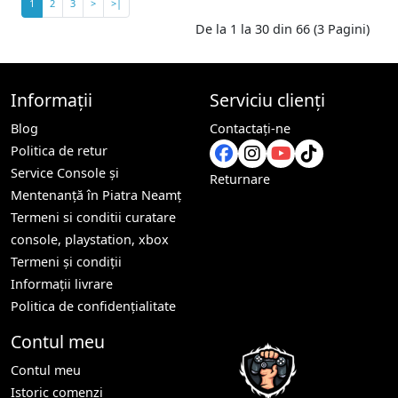
1
2
3
>
>|
De la 1 la 30 din 66 (3 Pagini)
Informații
Serviciu clienți
Blog
Contactaţi-ne
Politica de retur
Service Console și
Returnare
Mentenanță în Piatra Neamț
Termeni si conditii curatare
console, playstation, xbox
Termeni și condiții
Informații livrare
Politica de confidențialitate
Contul meu
Contul meu
Istoric comenzi