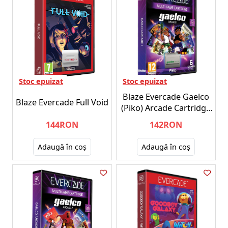
Stoc epuizat
Stoc epuizat
Blaze Evercade Gaelco
Blaze Evercade Full Void
(Piko) Arcade Cartridge
1 EFIGS
144RON
142RON
Adaugă în coş
Adaugă în coş