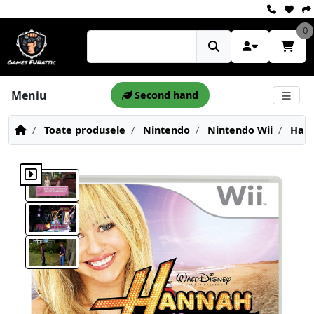
0
Meniu
Second hand
Toate produsele
Nintendo
Nintendo Wii
Hann