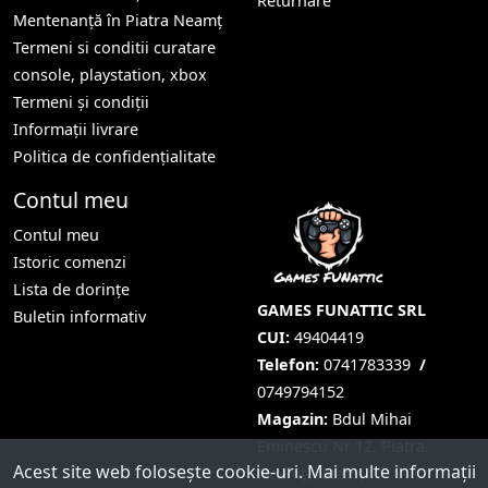
Returnare
Mentenanță în Piatra Neamț
Termeni si conditii curatare
console, playstation, xbox
Termeni și condiții
Informații livrare
Politica de confidențialitate
Contul meu
Contul meu
Istoric comenzi
Lista de dorințe
GAMES FUNATTIC SRL
Buletin informativ
CUI:
49404419
Telefon:
0741783339
/
0749794152
Magazin:
Bdul Mihai
Eminescu Nr 12, Piatra
Acest site web folosește cookie-uri. Mai multe informații
Neamț, Neamț