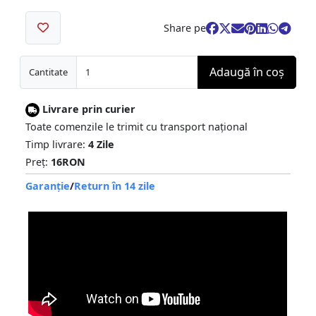
Share pe
Adaugă în coş
Cantitate
Livrare prin curier
Toate comenzile le trimit cu transport național
Timp livrare:
4 Zile
Preț:
16RON
Garanție
/
Return în 14 zile