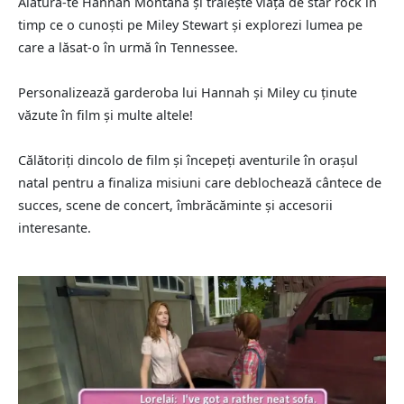
Alătură-te Hannah Montana și trăiește viața de star rock în
timp ce o cunoști pe Miley Stewart și explorezi lumea pe
care a lăsat-o în urmă în Tennessee.
Personalizează garderoba lui Hannah și Miley cu ținute
văzute în film și multe altele!
Călătoriți dincolo de film și începeți aventurile în orașul
natal pentru a finaliza misiuni care deblochează cântece de
succes, scene de concert, îmbrăcăminte și accesorii
interesante.