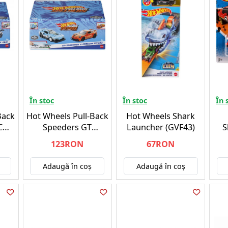
În stoc
În stoc
În 
Back
Hot Wheels Pull-Back
Hot Wheels Shark
C
Speeders GT
Launcher (GVF43)
S
ette
Scorcher Porsche 911
(
123RON
67RON
GT3 (HPR96)
Adaugă în coş
Adaugă în coş