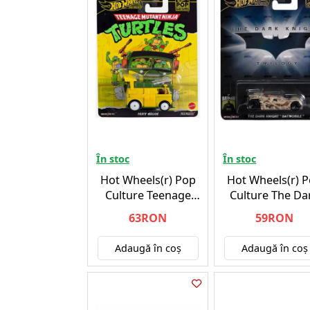
În stoc
În stoc
Hot Wheels(r) Pop
Hot Wheels(r) 
Culture Teenage
Culture The Da
Mutant Ninja Turtles
Knight Trilog
63RON
59RON
Party Wagon Vehicle
Batmobile Vehi
(HXF04)
(HXD97)
Adaugă în coş
Adaugă în coş