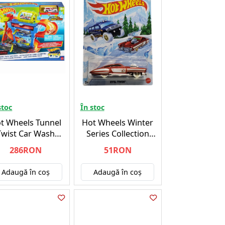
stoc
În stoc
t Wheels Tunnel
Hot Wheels Winter
Twist Car Wash
Series Collection
(HTN80)
Random (W3099)
286RON
51RON
Adaugă în coş
Adaugă în coş