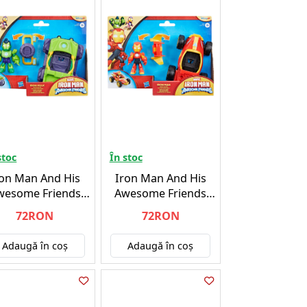
stoc
În stoc
ron Man And His
Iron Man And His
wesome Friends
Awesome Friends
icles And Playsets
Vehicles And Playsets
72RON
72RON
on Hulk (G1472)
Iron Man (G1471)
Adaugă în coş
Adaugă în coş