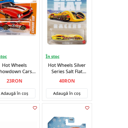
stoc
În stoc
Hot Wheels
Hot Wheels Silver
howdown Cars
Series Salt Flat
Random) (05785)
Ground FX
23RON
40RON
Adaugă în coş
Adaugă în coş