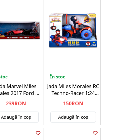
stoc
În stoc
ada Marvel Miles
Jada Miles Morales RC
ales 2017 Ford GT
Techno-Racer 1:24
:24 (253225008)
(203223001)
239RON
150RON
Adaugă în coş
Adaugă în coş