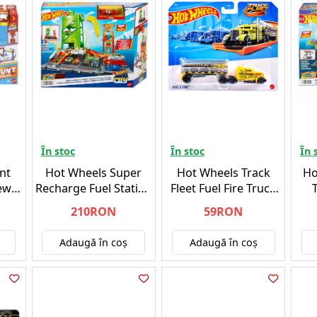
În stoc
În stoc
În 
nt
Hot Wheels Super
Hot Wheels Track
Ho
ew
Recharge Fuel Station
Fleet Fuel Fire Truck
on
(HTN79)
(HYT59)
210RON
59RON
Adaugă în coş
Adaugă în coş