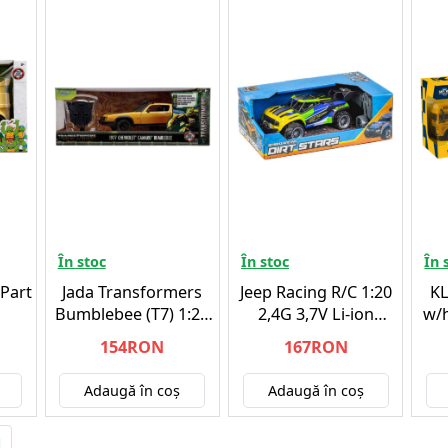
În stoc
În stoc
În 
 Part
Jada Transformers
Jeep Racing R/C 1:20
KL
Bumblebee (T7) 1:24
2,4G 3,7V Li-ion
w/h
20cm (253115010)
Blue/yellow
154RON
167RON
Adaugă în coş
Adaugă în coş
|