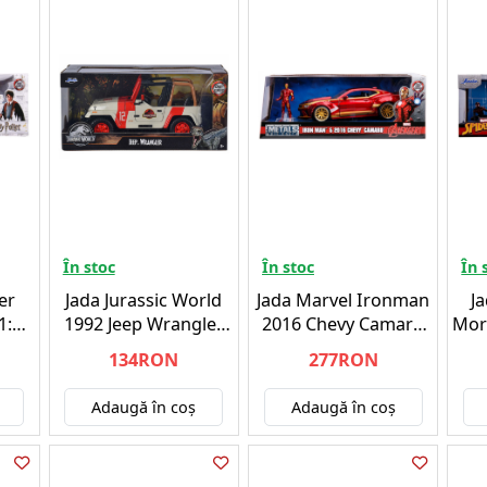
În stoc
În stoc
În 
er
Jada Jurassic World
Jada Marvel Ironman
J
1:24
1992 Jeep Wrangler
2016 Chevy Camaro
Mor
1:24 (253253005)
SS 1:24 (253225003)
1
134RON
277RON
Adaugă în coş
Adaugă în coş