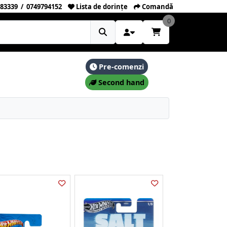
83339
/
0749794152
Lista de dorințe
Comandă
0
Pre-comenzi
Second hand