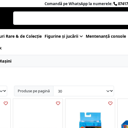
Comandă pe WhatsApp la numerele:
07417
uri Rare & de Colecție
Figurine și jucării
Mentenanță console
k
Mașini
Produse pe pagină