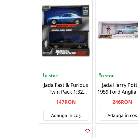
În stoc
În stoc
Jada Fast & Furious
Jada Harry Pott
Twin Pack 1:32
1959 Ford Anglia 
(253202013)
(253185002)
147RON
246RON
Adaugă în coş
Adaugă în coş