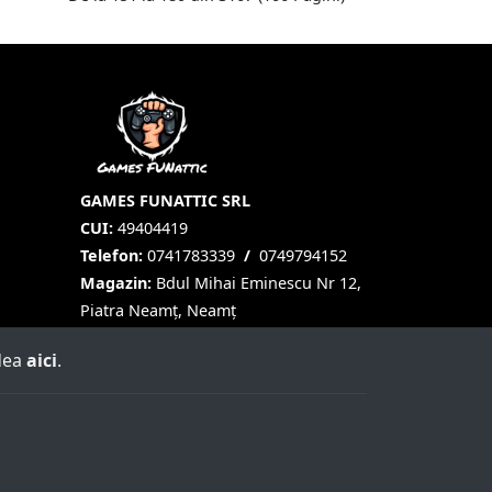
GAMES FUNATTIC SRL
CUI:
49404419
Telefon:
0741783339
/
0749794152
Magazin:
Bdul Mihai Eminescu Nr 12,
Piatra Neamț, Neamț
edea
aici
.