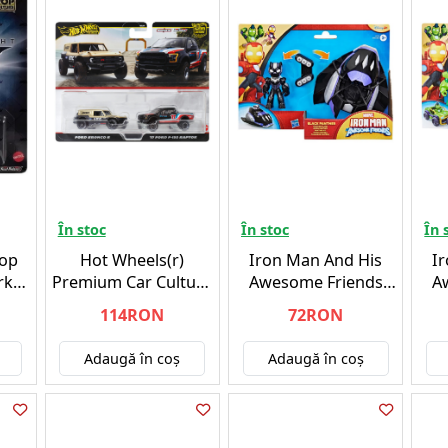
În stoc
În stoc
În 
Pop
Hot Wheels(r)
Iron Man And His
I
rk
Premium Car Culture
Awesome Friends
A
y
2-Pack (HRR77)
Vehicles And Playsets
Veh
114RON
72RON
cle
Black Panther Vehicle
Ir
(G1774)
Adaugă în coş
Adaugă în coş