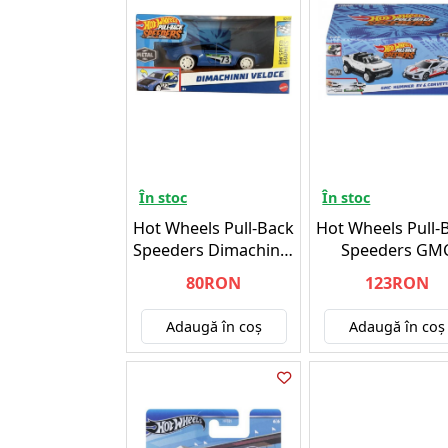
În stoc
În stoc
Hot Wheels Pull-Back
Hot Wheels Pull-
Speeders Dimachinni
Speeders GM
Veloce (1:43) (HWH35)
Hummer EV Corv
80RON
123RON
C8.R (HPR94)
Adaugă în coş
Adaugă în coş