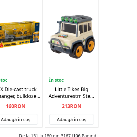
stoc
În stoc
X Die-cast truck
Little Tikes Big
anger, bulldozer
Adventurestm Stem
light & sound
Safari Suv
160RON
213RON
(534678)
(662140EUC)
Adaugă în coş
Adaugă în coş
De la 151 la 180 din 3167 (106 Pagini)