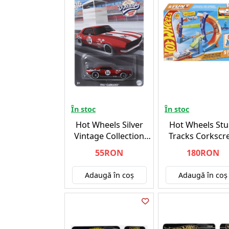
În stoc
În stoc
Hot Wheels Silver
Hot Wheels Stu
Vintage Collection
Tracks Corkscr
Random (HRT81)
Jump Champi
55RON
180RON
(JFH36)
Adaugă în coş
Adaugă în coş