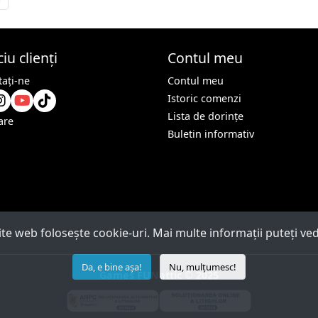
iu clienți
Contul meu
aţi-ne
Contul meu
Istoric comenzi
Lista de dorințe
are
Buletin informativ
ite web folosește cookie-uri. Mai multe informații puteți v
Da, e bine așa!
Nu, mulțumesc!
Games FUNattic © 2025