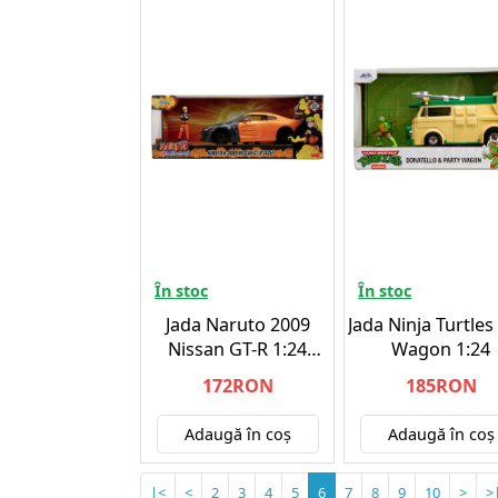
În stoc
În stoc
Jada Naruto 2009
Jada Ninja Turtles
Nissan GT-R 1:24
Wagon 1:24
20cm (253255054)
172RON
185RON
Adaugă în coş
Adaugă în coş
|<
<
2
3
4
5
6
7
8
9
10
>
>