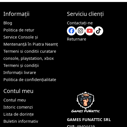
Informații
Serviciu clienți
Blog
Contactaţi-ne
Politica de retur
Service Console și
Returnare
Mentenanță în Piatra Neamț
Termeni si conditii curatare
console, playstation, xbox
Termeni și condiții
Informații livrare
Politica de confidențialitate
Contul meu
Contul meu
Istoric comenzi
Lista de dorințe
GAMES FUNATTIC SRL
Buletin informativ
CUI:
49404419