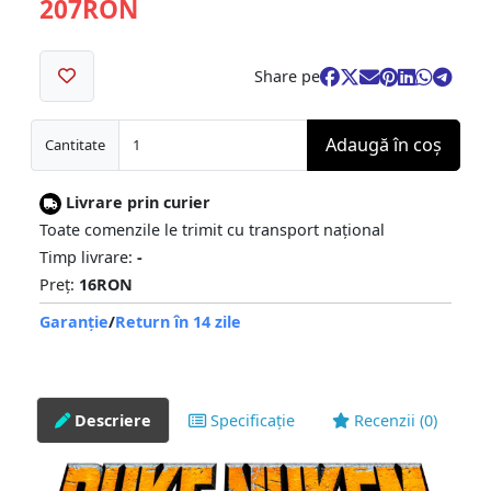
207RON
Share pe
Adaugă în coş
Cantitate
Livrare prin curier
Toate comenzile le trimit cu transport național
Timp livrare:
-
Preț:
16RON
Garanție
/
Return în 14 zile
Descriere
Specificație
Recenzii (0)