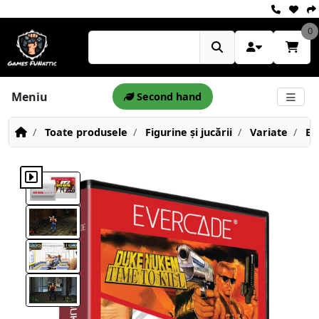
0
Meniu
Second hand
Toate produsele
Figurine și jucării
Variate
Ev